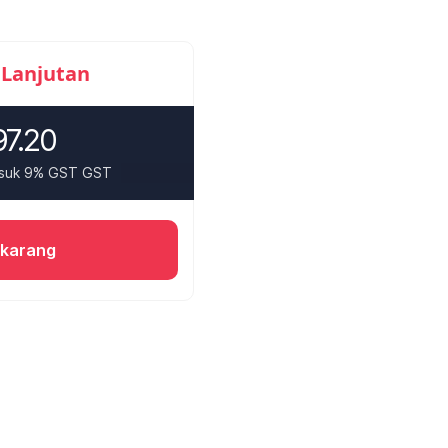
 Lanjutan
7.20
asuk 9% GST GST
ekarang