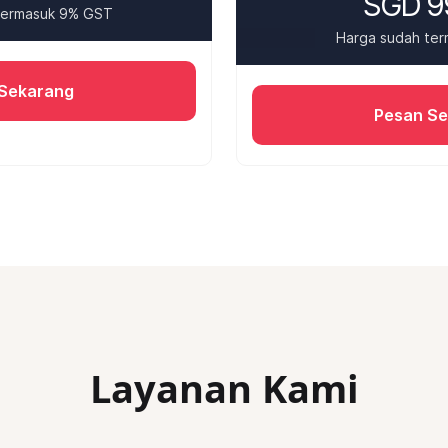
SGD 9
termasuk 9% GST
Harga sudah te
Sekarang
Pesan S
Layanan Kami