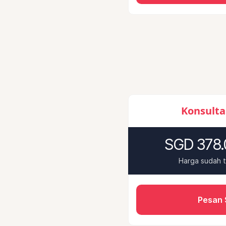
Konsulta
SGD 378.
Harga sudah 
Pesan 