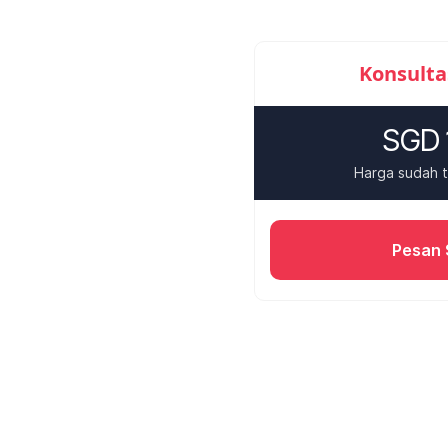
Konsulta
SGD 
Harga sudah 
Pesan 