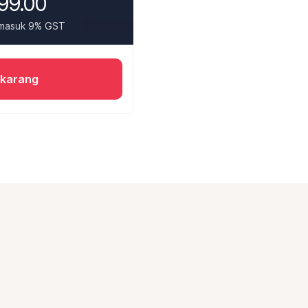
99.00
rmasuk 9% GST
ekarang