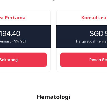
si Pertama
Konsultasi
194.40
SGD 9
termasuk 9% GST
Harga sudah term
Sekarang
Pesan S
Hematologi