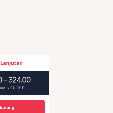
 Lanjutan
 - 324.00
rmasuk 9% GST
ekarang