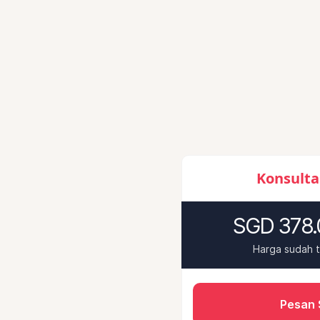
Konsulta
SGD 378.
Harga sudah 
Pesan 