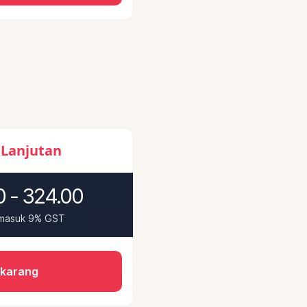
 Lanjutan
 - 324.00
rmasuk 9% GST
ekarang