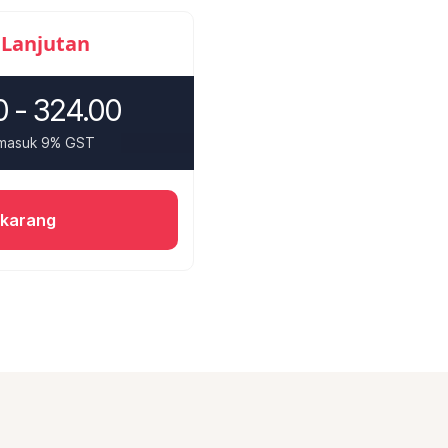
 Lanjutan
 - 324.00
rmasuk 9% GST
ekarang