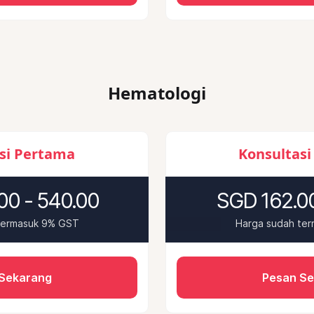
Hematologi
si Pertama
Konsultasi
00 - 540.00
SGD 162.00
termasuk 9% GST
Harga sudah te
Sekarang
Pesan S