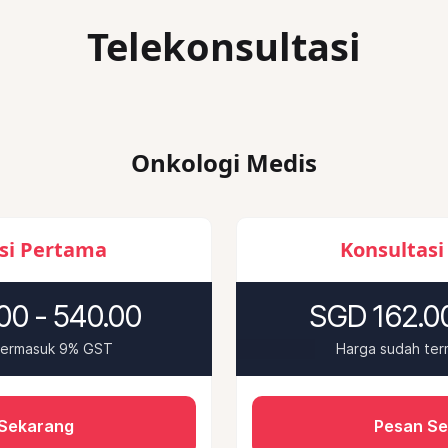
Telekonsultasi
Onkologi Medis
si Pertama
Konsultasi
00 - 540.00
SGD 162.00
termasuk 9% GST
Harga sudah te
Sekarang
Pesan S