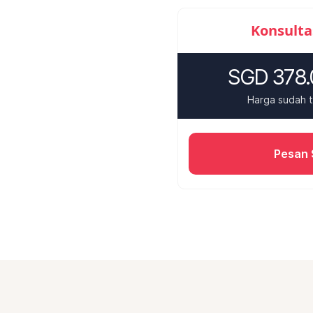
Konsulta
SGD 378.
Harga sudah 
Pesan 