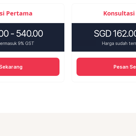
si Pertama
Konsultasi
00 - 540.00
SGD 162.00
termasuk 9% GST
Harga sudah te
Sekarang
Pesan S