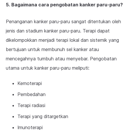
5.
Bagaimana cara pengobatan kanker paru-paru?
Penanganan kanker paru-paru sangat ditentukan oleh
jenis dan stadium kanker paru-paru. Terapi dapat
dikelompokkan menjadi terapi lokal dan sistemik yang
bertujuan untuk membunuh sel kanker atau
mencegahnya tumbuh atau menyebar. Pengobatan
utama untuk kanker paru-paru meliputi:
Kemoterapi
Pembedahan
Terapi radiasi
Terapi yang ditargetkan
Imunoterapi