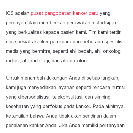
ICS adalah
pusat pengobatan kanker paru
yang
percaya dalam memberikan perawatan multidisiplin
yang berkualitas kepada pasien kami. Tim kami terdiri
dari spesialis kanker paru-paru dan beberapa spesialis
medis yang bermitra, seperti ahli bedah, ahli onkologi
radiasi, ahli radiologi, dan ahli patologi.
Untuk menambah dukungan Anda di setiap langkah,
kami juga menyediakan layanan seperti rencana nutrisi
yang dipersonalisasi, telekonsultasi, dan skrining
kesehatan yang berfokus pada kanker. Pada akhirnya,
ketahuilah bahwa Anda tidak akan sendirian dalam
perjalanan kanker Anda. Jika Anda memiliki pertanyaan