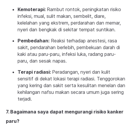
Kemoterapi:
Rambut rontok, peningkatan risiko
infeksi, mual, sulit makan, sembelit, diare,
kelelahan yang ekstrem, perdarahan dan memar,
nyeri dan bengkak di sekitar tempat suntikan.
Pembedahan:
Reaksi terhadap anestesi, rasa
sakit, pendarahan berlebih, pembekuan darah di
kaki atau paru-paru, infeksi luka, radang paru-
paru, dan sesak napas.
Terapi radiasi:
Peradangan, nyeri dan kulit
sensitif di dekat lokasi terapi radiasi. Tenggorokan
yang kering dan sakit serta kesulitan menelan dan
kehilangan nafsu makan secara umum juga sering
terjadi.
7. Bagaimana saya dapat mengurangi risiko kanker
paru?