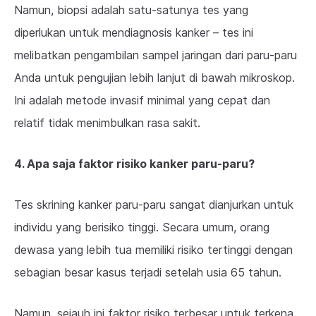
Namun, biopsi adalah satu-satunya tes yang
diperlukan untuk mendiagnosis kanker – tes ini
melibatkan pengambilan sampel jaringan dari paru-paru
Anda untuk pengujian lebih lanjut di bawah mikroskop.
Ini adalah metode invasif minimal yang cepat dan
relatif tidak menimbulkan rasa sakit.
4. Apa saja faktor risiko kanker paru-paru?
Tes skrining kanker paru-paru sangat dianjurkan untuk
individu yang berisiko tinggi. Secara umum, orang
dewasa yang lebih tua memiliki risiko tertinggi dengan
sebagian besar kasus terjadi setelah usia 65 tahun.
Namun, sejauh ini faktor risiko terbesar untuk terkena