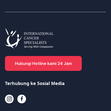
Hubungi Hotline kami 24 Jam
Terhubung ke Sosial Media