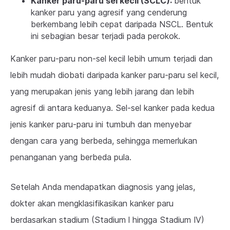
Kanker paru-paru sel kecil (SCLC):
bentuk
kanker paru yang agresif yang cenderung
berkembang lebih cepat daripada NSCL. Bentuk
ini sebagian besar terjadi pada perokok.
Kanker paru-paru non-sel kecil lebih umum terjadi dan
lebih mudah diobati daripada kanker paru-paru sel kecil,
yang merupakan jenis yang lebih jarang dan lebih
agresif di antara keduanya. Sel-sel kanker pada kedua
jenis kanker paru-paru ini tumbuh dan menyebar
dengan cara yang berbeda, sehingga memerlukan
penanganan yang berbeda pula.
Setelah Anda mendapatkan diagnosis yang jelas,
dokter akan mengklasifikasikan kanker paru
berdasarkan stadium (Stadium l hingga Stadium IV)