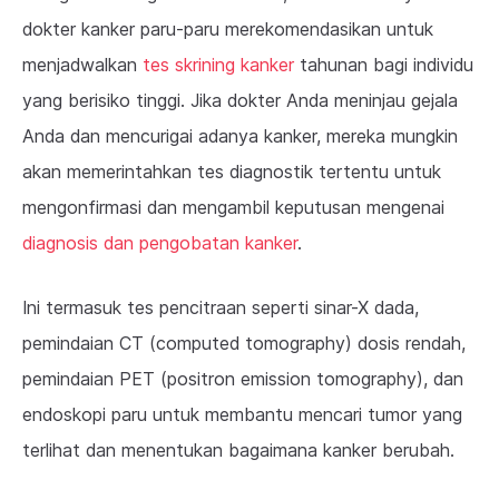
dokter kanker paru-paru merekomendasikan untuk
menjadwalkan
tes skrining kanker
tahunan bagi individu
yang berisiko tinggi. Jika dokter Anda meninjau gejala
Anda dan mencurigai adanya kanker, mereka mungkin
akan memerintahkan tes diagnostik tertentu untuk
mengonfirmasi dan mengambil keputusan mengenai
diagnosis dan pengobatan kanker
.
Ini termasuk tes pencitraan seperti sinar-X dada,
pemindaian CT (computed tomography) dosis rendah,
pemindaian PET (positron emission tomography), dan
endoskopi paru untuk membantu mencari tumor yang
terlihat dan menentukan bagaimana kanker berubah.