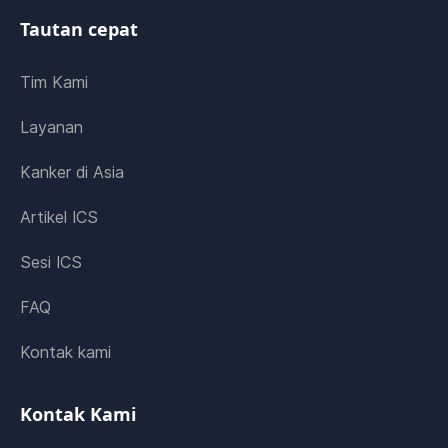
Tautan cepat
Tim Kami
Layanan
Kanker di Asia
Artikel ICS
Sesi ICS
FAQ
Kontak kami
Kontak Kami