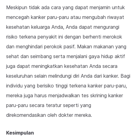
Meskipun tidak ada cara yang dapat menjamin untuk
mencegah kanker paru-paru atau mengubah riwayat
kesehatan keluarga Anda, Anda dapat mengurangi
risiko terkena penyakit ini dengan berhenti merokok
dan menghindari perokok pasif. Makan makanan yang
sehat dan seimbang serta menjalani gaya hidup aktif
juga dapat meningkatkan kesehatan Anda secara
keseluruhan selain melindungi diri Anda dari kanker. Bagi
individu yang berisiko tinggi terkena kanker paru-paru,
mereka juga harus menjadwalkan tes skrining kanker
paru-paru secara teratur seperti yang
direkomendasikan oleh dokter mereka.
Kesimpulan