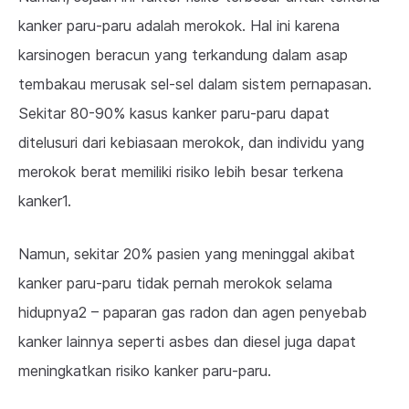
kanker paru-paru adalah merokok. Hal ini karena
karsinogen beracun yang terkandung dalam asap
tembakau merusak sel-sel dalam sistem pernapasan.
Sekitar 80-90% kasus kanker paru-paru dapat
ditelusuri dari kebiasaan merokok, dan individu yang
merokok berat memiliki risiko lebih besar terkena
kanker1.
Namun, sekitar 20% pasien yang meninggal akibat
kanker paru-paru tidak pernah merokok selama
hidupnya2 – paparan gas radon dan agen penyebab
kanker lainnya seperti asbes dan diesel juga dapat
meningkatkan risiko kanker paru-paru.