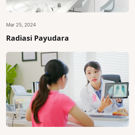
Mar 25, 2024
Radiasi Payudara