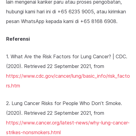
lain mengenai kanker paru atau proses pengobatan,
hubungi kami hari ini di +65 6235 9005, atau kirimkan
pesan WhatsApp kepada kami di +65 8168 6908.
Referensi
1. What Are the Risk Factors for Lung Cancer? | CDC.
(2020). Retrieved 22 September 2021, from
https://www.cdc.gov/cancer/lung/basic_info/risk_facto
rs.htm
2. Lung Cancer Risks for People Who Don’t Smoke.
(2020). Retrieved 22 September 2021, from
https://www.cancer.org/latest-news/why-lung-cancer-
strikes-nonsmokers.html