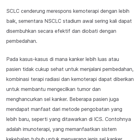
SCLC cenderung merespons kemoterapi dengan lebih
baik, sementara NSCLC stadium awal sering kali dapat
disembuhkan secara efektif dan diobati dengan
pembedahan.
Pada kasus-kasus di mana kanker lebih luas atau
pasien tidak cukup sehat untuk menjalani pembedahan,
kombinasi terapi radiasi dan kemoterapi dapat diberikan
untuk membantu mengecilkan tumor dan
menghancurkan sel kanker. Beberapa pasien juga
mendapat manfaat dari metode pengobatan yang
lebih baru, seperti yang ditawarkan di ICS. Contohnya
adalah imunoterapi, yang memanfaatkan sistem
kekebalan tubuh untuk menyerang jenis sel kanker