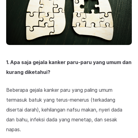
1. Apa saja gejala kanker paru-paru yang umum dan
kurang diketahui?
Beberapa gejala kanker paru yang paling umum
termasuk batuk yang terus-menerus (terkadang
disertai darah), kehilangan nafsu makan, nyeri dada
dan bahu, infeksi dada yang menetap, dan sesak
napas.