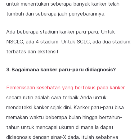
untuk menentukan seberapa banyak kanker telah
tumbuh dan seberapa jauh penyebarannya.
Ada beberapa stadium kanker paru-paru. Untuk
NSCLC, ada 4 stadium. Untuk SCLC, ada dua stadium:
terbatas dan ekstensif.
3. Bagaimana kanker paru-paru didiagnosis?
Pemeriksaan kesehatan yang berfokus pada kanker
secara rutin adalah cara terbaik Anda untuk
mendeteksi kanker sejak dini. Kanker paru-paru bisa
memakan waktu beberapa bulan hingga bertahun-
tahun untuk mencapai ukuran di mana ia dapat
didiagnosis dengan sinar-X dada, itulah sebabnya